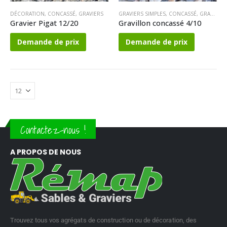
DÉCORATION
,
CONCASSÉ
,
GRAVIERS
GRAVIERS SIMPLES
,
CONCASSÉ
,
GRAVIERS
Gravier Pigat 12/20
Gravillon concassé 4/10
Demande de prix
Demande de prix
Contactez-nous !
A PROPOS DE NOUS
Trouvez tous vos agrégats de construction ou de décoration, des