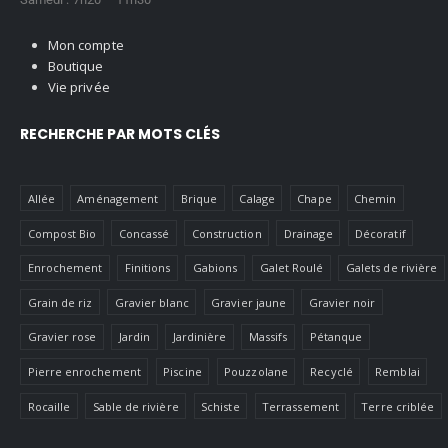
Mon compte
Boutique
Vie privée
RECHERCHE PAR MOTS CLÉS
Allée
Aménagement
Brique
Calage
Chape
Chemin
Compost Bio
Concassé
Construction
Drainage
Décoratif
Enrochement
Finitions
Gabions
Galet Roulé
Galets de rivière
Grain de riz
Gravier blanc
Gravier jaune
Gravier noir
Gravier rose
Jardin
Jardinière
Massifs
Pétanque
Pierre enrochement
Piscine
Pouzzolane
Recyclé
Remblai
Rocaille
Sable de rivière
Schiste
Terrassement
Terre criblée