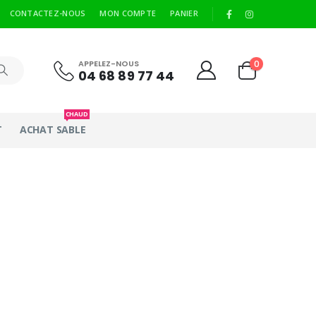
|
CONTACTEZ-NOUS
MON COMPTE
PANIER
0
APPELEZ-NOUS
04 68 89 77 44
CHAUD
T
ACHAT SABLE