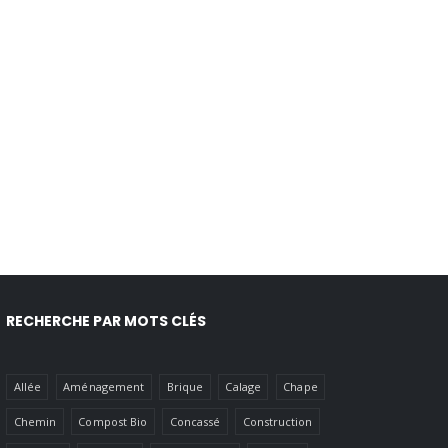
RECHERCHE PAR MOTS CLÉS
Allée
Aménagement
Brique
Calage
Chape
Chemin
Compost Bio
Concassé
Construction