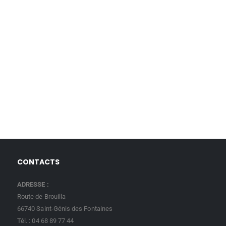
CONTACTS
ADRESSE :
Route de Brouilla
66740 Saint-Génis des Fontaines
Tél. : 04 68 89 77 44