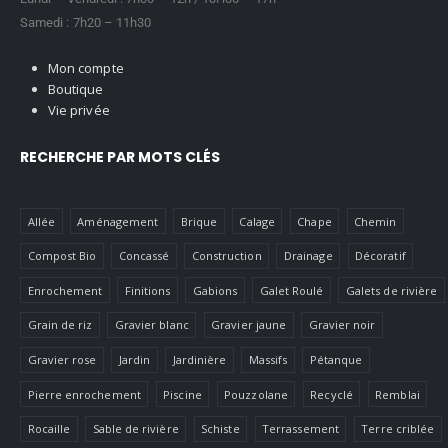
Samedi : 7h20 – 11h30
Mon compte
Boutique
Vie privée
RECHERCHE PAR MOTS CLÉS
Allée
Aménagement
Brique
Calage
Chape
Chemin
Compost Bio
Concassé
Construction
Drainage
Décoratif
Enrochement
Finitions
Gabions
Galet Roulé
Galets de rivière
Grain de riz
Gravier blanc
Gravier jaune
Gravier noir
Gravier rose
Jardin
Jardinière
Massifs
Pétanque
Pierre enrochement
Piscine
Pouzzolane
Recyclé
Remblai
Rocaille
Sable de rivière
Schiste
Terrassement
Terre criblée