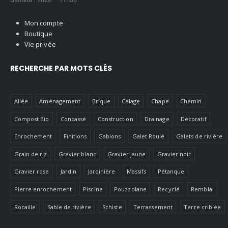
Mon compte
Boutique
Vie privée
RECHERCHE PAR MOTS CLÉS
Allée
Aménagement
Brique
Calage
Chape
Chemin
Compost Bio
Concassé
Construction
Drainage
Décoratif
Enrochement
Finitions
Gabions
Galet Roulé
Galets de rivière
Grain de riz
Gravier blanc
Gravier jaune
Gravier noir
Gravier rose
Jardin
Jardinière
Massifs
Pétanque
Pierre enrochement
Piscine
Pouzzolane
Recyclé
Remblai
Rocaille
Sable de rivière
Schiste
Terrassement
Terre criblée