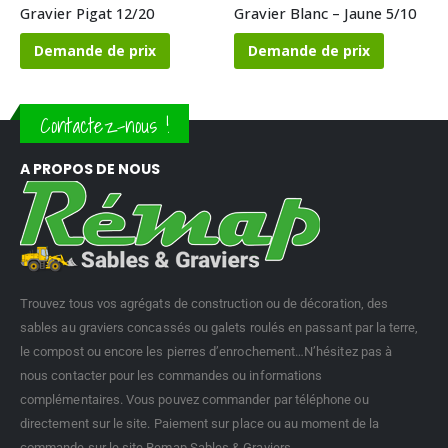
Gravier Pigat 12/20
Gravier Blanc – Jaune 5/10
Demande de prix
Demande de prix
Contactez-nous !
A PROPOS DE NOUS
Trouvez tous vos agrégats de construction ou de décoration, des
sables au graviers concassés ou galets roulés en passant par la terre,
le compost ou encore les pierres d’enrochement…N’hésitez pas à
nous contacter pour les commandes ou informations
complémentaires. Vous pouvez commander par téléphone ou
directement sur le site. Paiement sur place ou au moment de la
commande sur le site Remap Sables & Graviers.